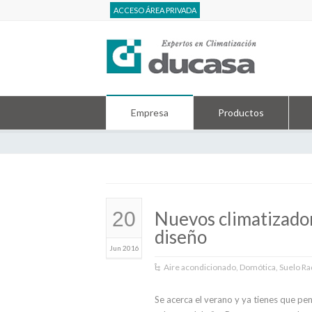
ACCESO ÁREA PRIVADA
Empresa
Productos
Home
Actualidad
20
Nuevos climatizador
diseño
Jun 2016
Aire acondicionado
,
Domótica
,
Suelo Ra
Se acerca el verano y ya tienes que pe