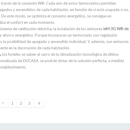
, a través de la conexión Wifi. Cada uno de estos termostatos permiten
agados y encendidos de cada habitación, en función de si está ocupada o no,
. De este modo, se optimiza el consumo energético, se consigue un
tiza el confort en cada momento.
istema de calefacción eléctrica, la instalación de los emisores
ieM 3G Wifi de
y ahorro energético. Porque incorporan un termostato con regulación
 y la posibilidad de apagado y encendido individual. Y, además, son emisores
ente en la decoración de cada habitación.
,
los hoteles se suben al carro de la climatización tecnológica de última
ersonalizada de DUCASA, se podrán dotar de la solución perfecta, a medida
establecimiento.
1
2
3
4